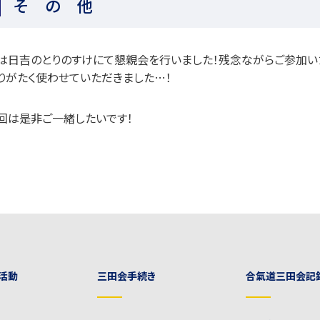
そ の 他
は日吉のとりのすけにて懇親会を行いました！
残念ながらご参加い
りがたく使わせていただきました
…
！
回は是非ご一緒したいです！
活動
三田会手続き
合氣道三田会記