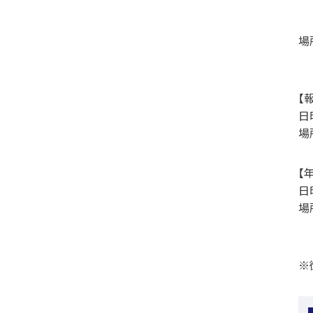
場
【
日
場
【
日
場
※