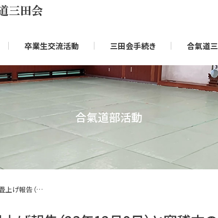
卒業生交流活動
三田会手続き
合氣道三
合氣道部活動
畳上げ報告（23年12月9日）と寒稽古のお誘い（24年1月）