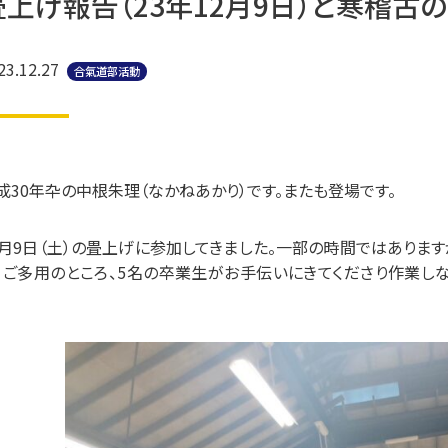
畳上げ報告（23年12月9日）と寒稽古の
23.12.27
合氣道部活動
成30年卆の中根朱理（なかねあかり）です。
またも登場です。
月
9
日（土）の畳上げに参加してきました。一部の時間ではありま
。
ご多用のところ、5名の卒業生がお手伝いにきてくださり作業し
。