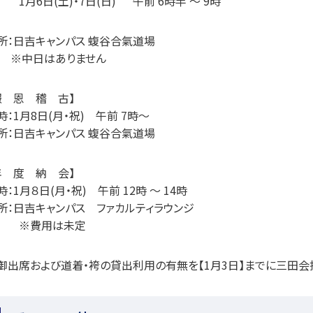
1
月
6
日
(
土
)
・
7
日
(
日
)
午前
6
時半
～
9
時
所：日吉キャンパス
蝮谷合氣道場
※
中日はありません
報 恩 稽 古】
時：
1
月
8
日
(
月・祝
)
午前
7
時〜
所：日吉キャンパス
蝮谷合氣道場
年 度 納 会】
時：
1
月８日
(
月・祝
)
午前
12
時
～
14
時
所：日吉キャンパス ファカルティラウンジ
※費用は未定
御出席および道着・袴の貸出利用の有無を【
1
月
3
日】までに三田会