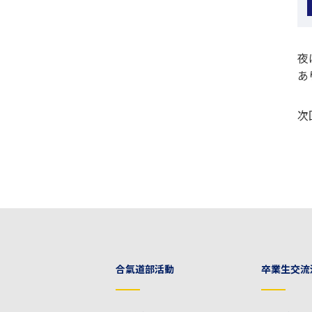
夜
あ
次
合氣道部活動
卒業生交流